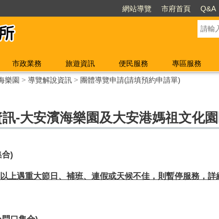
網站導覽
市府首頁
Q&A
市政業務
旅遊資訊
便民服務
專區服務
海樂園
>
導覽解說資訊
>
團體導覽申請(請填預約申請單)
資訊-大安濱海樂園及大安港媽祖文化園
集合
)
以上遇重大節日、補班、連假或天候不佳，則暫停服務，詳
心門口
集合
)