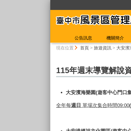
:::
公告訊息
機關簡介
:::
現在位置
首頁
>
旅遊資訊
>
大安濱
115年週末導覽解說
大安濱海樂園(遊客
中心門口
全年每
週日
單場次集合時間
09:00
(
大安港媽祖文化園區
(遊客
中