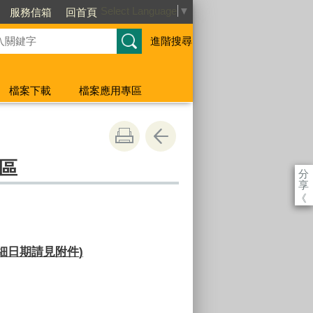
Select Language
▼
服務信箱
回首頁
進階搜尋
檔案下載
檔案應用專區
區
分
享
《
細日期請見附件
)