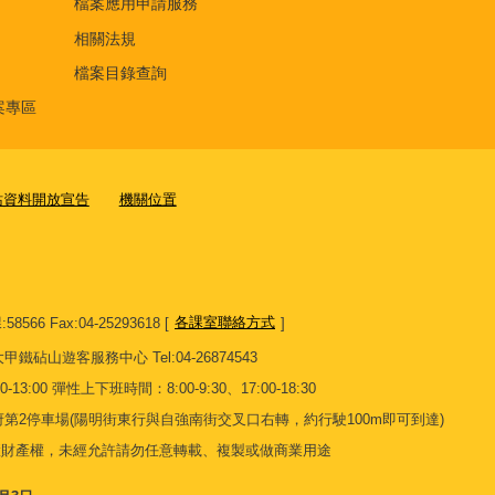
檔案應用申請服務
相關法規
檔案目錄查詢
案專區
站資料開放宣告
機關位置
8566 Fax:04-25293618 [
各課室聯絡方式
]
13 大甲鐵砧山遊客服務中心 Tel:04-26874543
13:00 彈性上下班時間：8:00-9:30、17:00-18:30
第2停車場(陽明街東行與自強南街交叉口右轉，約行駛100m即可到達)
慧財產權，未經允許請勿任意轉載、複製或做商業用途