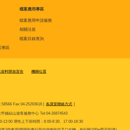
檔案應用專區
檔案應用申請服務
相關法規
檔案目錄查詢
案專區
站資料開放宣告
機關位置
8566 Fax:04-25293618 [
各課室聯絡方式
]
13 大甲鐵砧山遊客服務中心 Tel:04-26874543
13:00 彈性上下班時間：8:00-9:30、17:00-18:30
第2停車場(陽明街東行與自強南街交叉口右轉，約行駛100m即可到達)