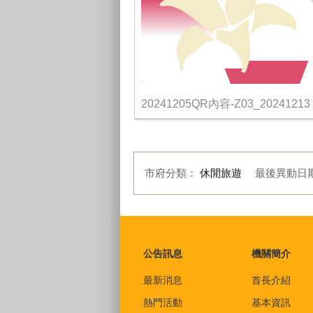
20241205QR內容-Z03_20241213
市府分類：
休閒旅遊
最後異動日
:::
公告訊息
機關簡介
最新消息
首長介紹
熱門活動
基本資訊