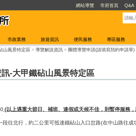
網站導覽
市府首頁
Q&A
市政業務
旅遊資訊
便民服務
專區服務
砧山風景特定區
>
導覽解說資訊
>
團體導覽申請(請填寫預約申請單)
資訊-大甲鐵砧山風景特定區
0
(
以上遇重大節日、補班、連假或天候不佳，則暫停服務，
路一段往北行，約二公里可抵達鐵砧山入口岔路(在中山路往成