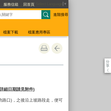
Select Language
▼
服務信箱
回首頁
進階搜尋
檔案下載
檔案應用專區
分
享
《
詳細日期請見附件
)
功路口)，之後沿上坡路段走，便可