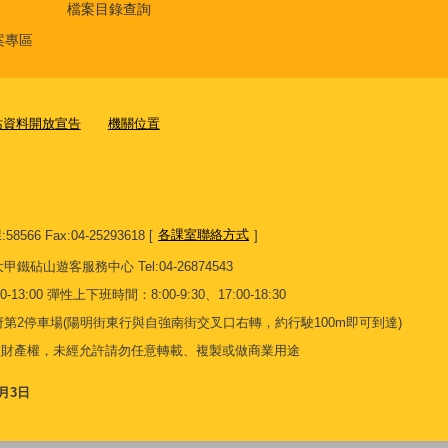
檔案目錄查詢
案專區
站資料開放宣告
機關位置
8566 Fax:04-25293618 [
各課室聯絡方式
]
13 大甲鐵砧山遊客服務中心 Tel:04-26874543
13:00 彈性上下班時間：8:00-9:30、17:00-18:30
第2停車場(陽明街東行與自強南街交叉口右轉，約行駛100m即可到達)
慧財產權，未經允許請勿任意轉載、複製或做商業用途
8月3日