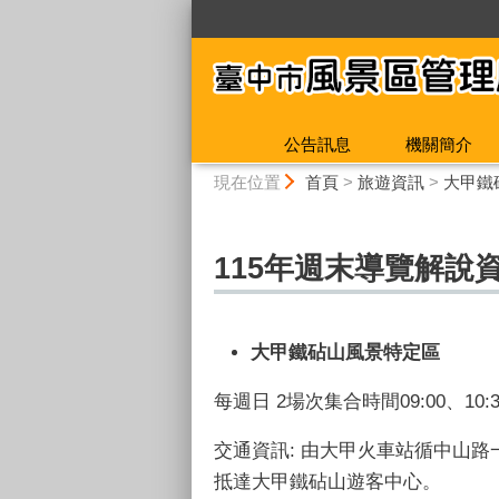
:::
公告訊息
機關簡介
:::
現在位置
首頁
>
旅遊資訊
>
大甲鐵
115年週末導覽解說
大甲鐵砧山風景特定區
每週日 2場次集合時間09:00、10:3
交通資訊: 由大甲火車站循中山
抵達大甲鐵砧山遊客中心。