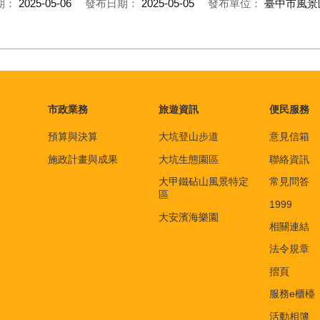
期：
2025-05-06
發布日期：
2025-05-05
發布單位：
臺中市風景
市政業務
旅遊資訊
便民服務
預算與決算
大坑登山步道
意見信箱
施政計畫與成果
大坑生態園區
聯絡資訊
大甲鐵砧山風景特定
常見問答
區
1999
大安濱海樂園
相關連結
法令規章
摺頁
服務e櫃檯
活動相簿