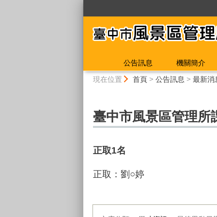
:::
公告訊息
機關簡介
:::
現在位置
首頁
>
公告訊息
>
最新消
臺中市風景區管理所
正取
1
名
正取：劉○婷