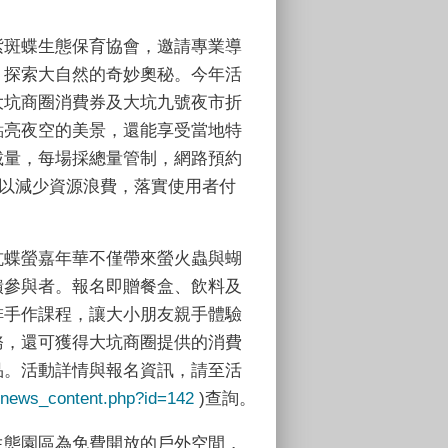
紫斑蝶生態保育協會，邀請專業導
，探索大自然的奇妙奧秘。今年活
大坑商圈消費券及大坑九號夜市折
點亮夜空的美景，還能享受當地特
載量，每場採總量管制，網路預約
費，以減少資源浪費，落實使用者付
坑蝶螢嘉年華不僅帶來螢火蟲與蝴
饋參與者。報名即贈餐盒、飲料及
排手作課程，讓大小朋友親手體驗
務，還可獲得大坑商圈提供的消費
品。活動詳情與報名資訊，請至活
w/news_content.php?id=142
)查詢。
生態園區為免費開放的戶外空間，