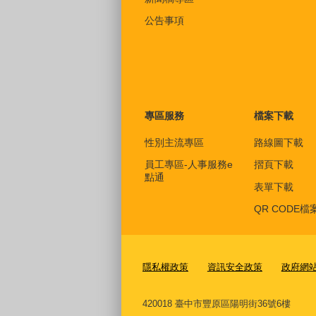
公告事項
專區服務
檔案下載
性別主流專區
路線圖下載
員工專區-人事服務e
摺頁下載
點通
表單下載
QR CODE檔
隱私權政策
資訊安全政策
政府網
420018 臺中市豐原區陽明街36號6樓