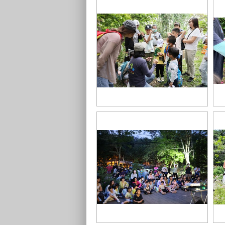
蝶螢嘉年華專業生態解說
紫