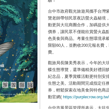
驗！
台中市政府觀光旅遊局攜手台灣
覽老師帶領民眾夜訪螢火蟲秘境
動更與大坑商圈合作，加碼提供
價券，讓民眾不僅能欣賞螢火蟲
色美食與商品。考量生態環境承
限額60人，並酌收200元報名
費。
觀旅局長陳美秀表示，今年的大
蝶生態導覽，還準備精美好禮回
紀念品，夏季賞蝶活動更特別安
生態之美。活動期間完成指定任
券，輕鬆探索在地美食與特色商
動官網(
https://purplecrow.org.t
台中市風景區管理所表示，大坑