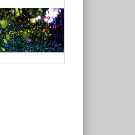
大坑生態園區螢火蟲