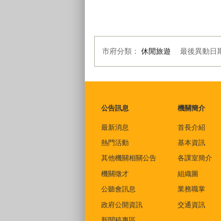
大坑生態園區螢火蟲生態演講
大
市府分類：
休閒旅遊
最後異動日
:::
公告訊息
機關簡介
最新消息
首長介紹
熱門活動
基本資訊
其他機關相關公告
各課室簡介
機關徵才
組織圖
公聽會訊息
業務職掌
政府公開資訊
交通資訊
新聞稿專區