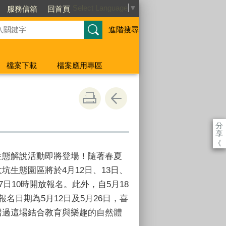
Select Language
▼
服務信箱
回首頁
進階搜尋
檔案下載
檔案應用專區
分
享
《
生態解說活動即將登場！隨著春夏
坑生態園區將於4月12日、13日、
7日10時開放報名。此外，自5月18
名日期為5月12日及5月26日，喜
錯過這場結合教育與樂趣的自然體