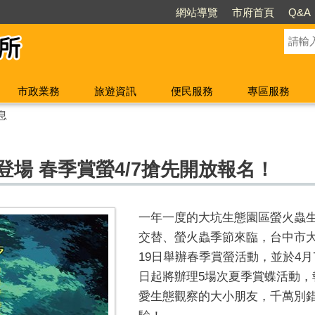
網站導覽
市府首頁
Q&A
市政業務
旅遊資訊
便民服務
專區服務
息
登場 春季賞螢4/7搶先開放報名！
一年一度的大坑生態園區螢火蟲
交替、螢火蟲季節來臨，台中市大
19日舉辦春季賞螢活動，並於4月
日起將辦理5場次夏季賞蝶活動，報
愛生態觀察的大小朋友，千萬別