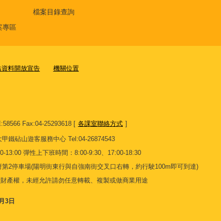
檔案目錄查詢
案專區
站資料開放宣告
機關位置
8566 Fax:04-25293618 [
各課室聯絡方式
]
13 大甲鐵砧山遊客服務中心 Tel:04-26874543
13:00 彈性上下班時間：8:00-9:30、17:00-18:30
第2停車場(陽明街東行與自強南街交叉口右轉，約行駛100m即可到達)
慧財產權，未經允許請勿任意轉載、複製或做商業用途
8月3日