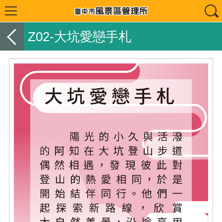
Z02-大坑愛戀手札