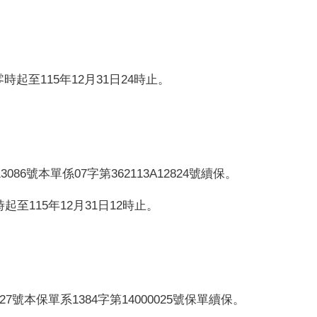
零時起至115年12月31日24時止
。
3086號本單係07字第362113A12824號續保。
時起至115年12月31日12時止。
027號本保單系1384字第14000025號保單續保。