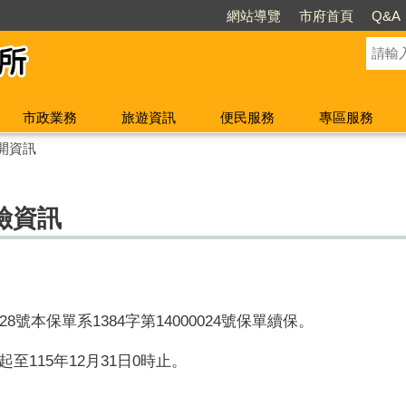
網站導覽
市府首頁
Q&A
市政業務
旅遊資訊
便民服務
專區服務
開資訊
險資訊
028號本保單系1384字第14000024號保單續保
。
時起至115年12月31日0時止
。