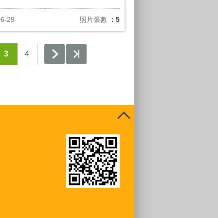
06-29
照片張數
：5
3
4