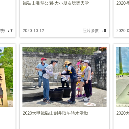
鐵砧山雕塑公園-大小朋友玩樂天堂
202
張數
：7
2020-10-12
照片張數
：9
2020-
2020大甲鐵砧山劍井取午時水活動
202