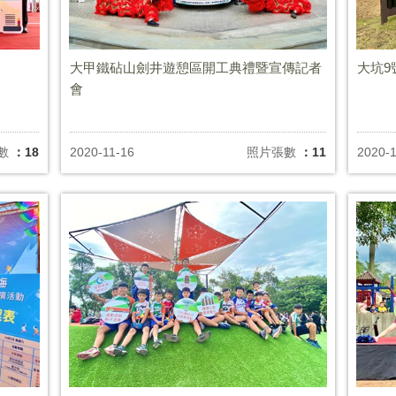
大甲鐵砧山劍井遊憩區開工典禮暨宣傳記者
大坑9
會
數
：18
2020-11-16
照片張數
：11
2020-