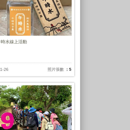
1午時水線上活動
1-26
照片張數
：5