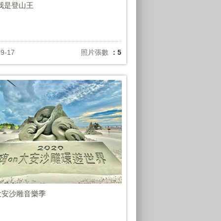
0-我是登山王
09-17
照片張數
：5
0大安沙雕音樂季