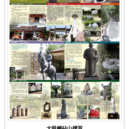
大甲鐵砧山摺頁